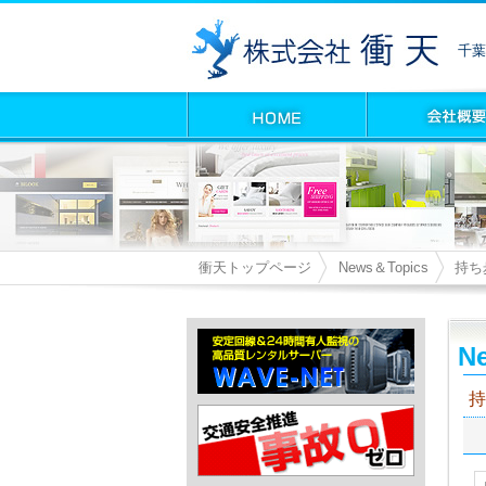
千葉
衝天トップページ
News＆Topics
持ち
Ne
持