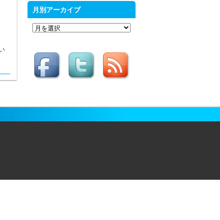
月別アーカイブ
月
別
い
ア
ー
カ
イ
ブ