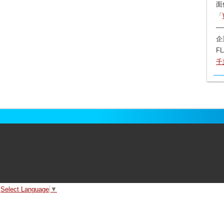
面
「
─
企
F
千
Select Language
▼