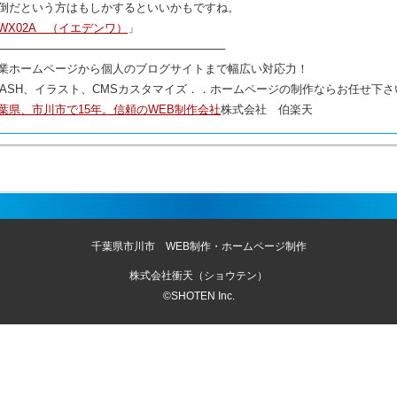
倒だという方はもしかするといいかもですね。
WX02A （イエデンワ）
」
─────────────────────────────
業ホームページから個人のブログサイトまで幅広い対応力！
LASH、イラスト、CMSカスタマイズ．．ホームページの制作ならお任せ下さ
葉県、市川市で15年。信頼のWEB制作会社
株式会社 伯楽天
千葉県市川市 WEB制作・ホームページ制作
株式会社衝天（ショウテン）
©SHOTEN Inc.