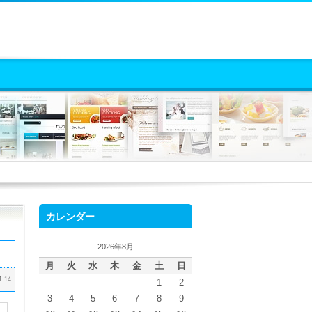
カレンダー
2026年8月
月
火
水
木
金
土
日
1.14
1
2
3
4
5
6
7
8
9