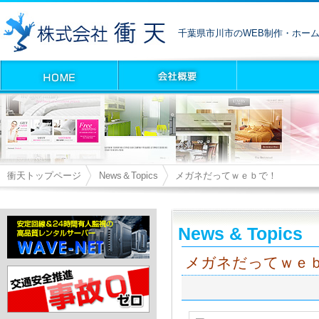
千葉県市川市のWEB制作・ホー
衝天トップページ
News＆Topics
メガネだってｗｅｂで！
News & Topics
メガネだってｗｅ