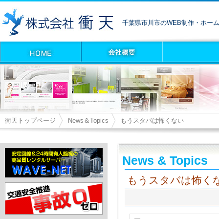
千葉県市川市のWEB制作・ホー
衝天トップページ
News＆Topics
もうスタバは怖くない
News & Topics
もうスタバは怖く