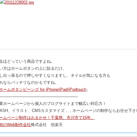
るほどっていう商品ですよね。
い方はホームボタンの上に貼るだけ。
し出っ張るので押しやすくなりますし、ネイルが気になる方も
れならバッチリなのかもですね。
ホームボタンビーンズ for iPhone/iPad/iPodtouch
」
─────────────────────────────
業ホームページから個人のブログサイトまで幅広い対応力！
LASH、イラスト、CMSカスタマイズ．．ホームページの制作ならお任せ下さ
ームページ制作はおまかせ！千葉県、市川市で15年。
頼のWeb制作会社
株式会社 伯楽天