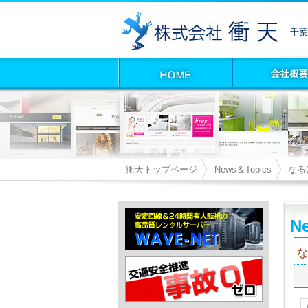
千葉
衝天トップページ
News＆Topics
なる
Ne
な