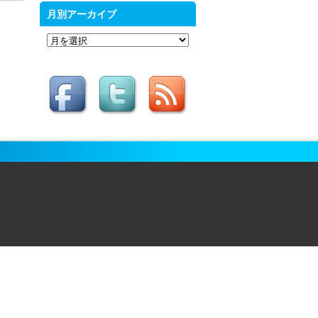
月別アーカイブ
月
別
ア
ー
カ
イ
ブ