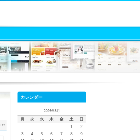
カレンダー
2026年8月
月
火
水
木
金
土
日
1.12
1
2
3
4
5
6
7
8
9