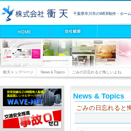
千葉県市川市のWEB制作・ホー
衝天トップページ
News＆Topics
ごみの日忘れると悔しいよね
News & Topics
ごみの日忘れると