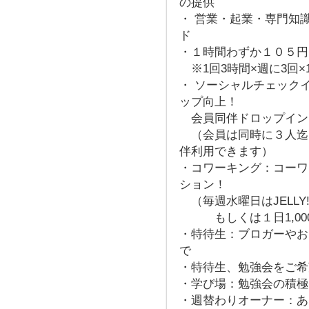
の提供
・ 営業・起業・専門知
ド
・１時間わずか１０５円
※1回3時間×週に3回×
・ ソーシャルチェック
ップ向上！
会員同伴ドロップイン
（会員は同時に３人迄Dr
伴利用できます）
・コワーキング：コーワ
ション！
（毎週水曜日はJELLY!
もしくは１日1,00
・特待生：ブロガーやお
で
・特待生、勉強会をご希
・学び場：勉強会の積極
・週替わりオーナー：あ