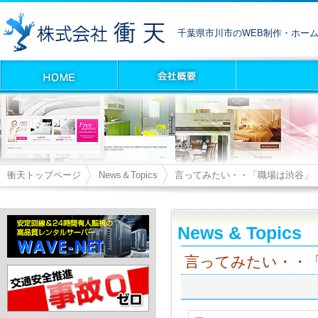
千葉県市川市のWEB制作・ホー
衝天トップページ
News＆Topics
言ってみたい・・「職場は渋谷」
News & Topics
言ってみたい・・