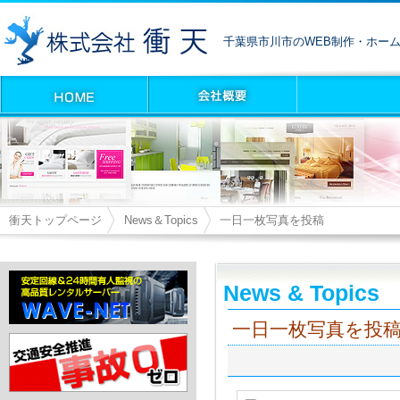
千葉県市川市のWEB制作・ホー
衝天トップページ
News＆Topics
一日一枚写真を投稿
News & Topics
一日一枚写真を投