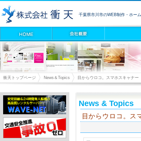
千葉県市川市のWEB制作・ホー
衝天トップページ
News＆Topics
目からウロコ。スマホスキャナー
News & Topics
目からウロコ。ス