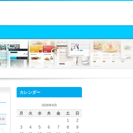
カレンダー
2026年8月
月
火
水
木
金
土
日
8.31
1
2
3
4
5
6
7
8
9