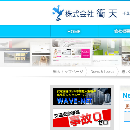
千葉
衝天トップページ
News＆Topics
思い
Ne
思