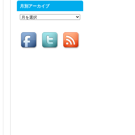
月別アーカイブ
月
別
ア
ー
カ
イ
ブ