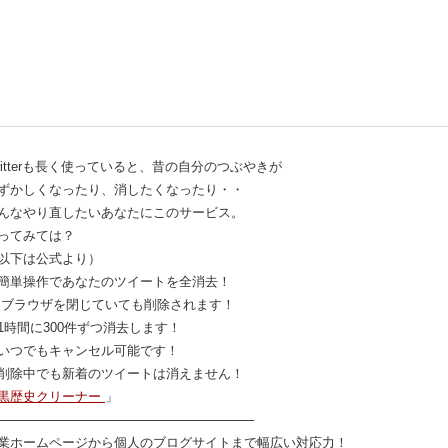
witterも長く使っていると、昔の自分のつぶやきが
ずかしくなったり、消したくなったり・・
んなやり直したいあなたにこのサービス。
ってみては？
以下は公式より）
簡単操作であなたのツイートを全消去！
 ブラウザを閉じていても削除されます！
1時間に300件ずつ消去します！
いつでもキャンセル可能です！
削除中でも新着のツイートは消えません！
黒歴史クリーナー
」
─────────────────────────────
業ホームページから個人のブログサイトまで幅広い対応力！