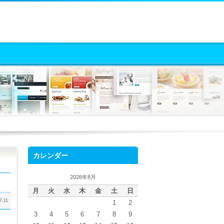
カレンダー
2026年8月
月
火
水
木
金
土
日
7.11
1
2
3
4
5
6
7
8
9