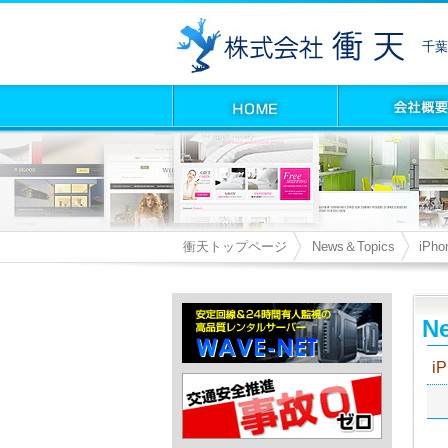
千葉
衝天トップページ
News＆Topics
iPh
Ne
i