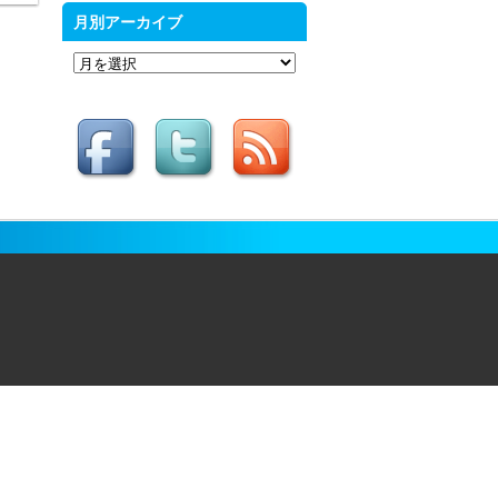
月別アーカイブ
月
別
ア
ー
カ
イ
ブ