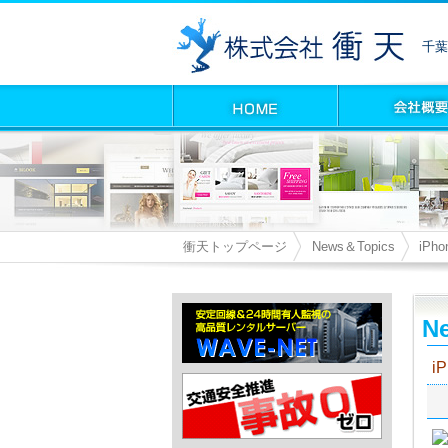
千葉
衝天トップページ
News＆Topics
iPho
Ne
i