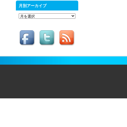
月別アーカイブ
月
別
ア
ー
カ
イ
ブ