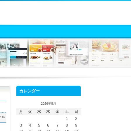
カレンダー
2026年8月
月
火
水
木
金
土
日
7.16
1
2
3
4
5
6
7
8
9