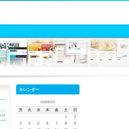
カレンダー
2026年8月
月
火
水
木
金
土
日
8.14
1
2
3
4
5
6
7
8
9