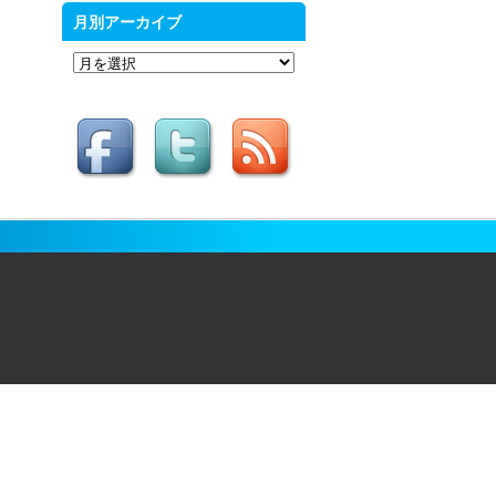
月別アーカイブ
月
別
ア
ー
カ
イ
ブ