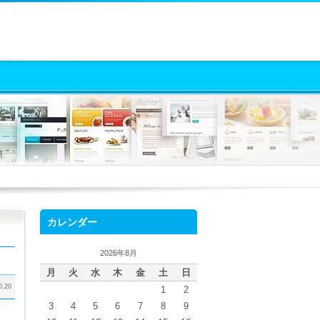
カレンダー
2026年8月
月
火
水
木
金
土
日
0.20
1
2
3
4
5
6
7
8
9