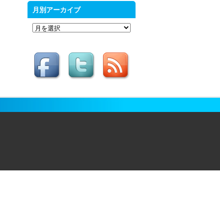
月別アーカイブ
月
別
ア
ー
カ
イ
ブ