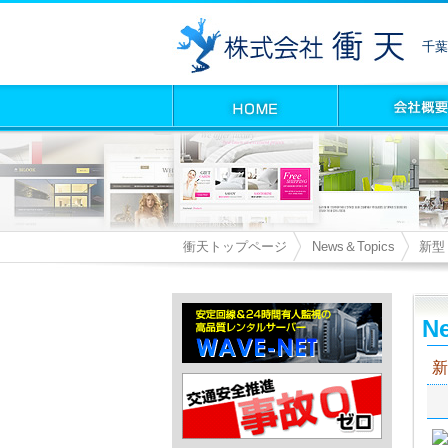
千葉
衝天トップページ
News＆Topics
新型「
Ne
新