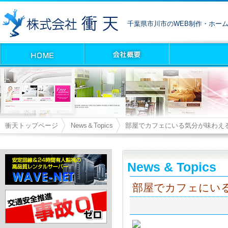
千葉県市川市のWEB制作・ホー
衝天トップページ
News＆Topics
部屋でカフェにいる気分が味わえ
News & Topics
部屋でカフェにい