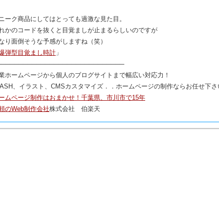
ニーク商品にしてはとっても過激な見た目。
れかのコードを抜くと目覚ましが止まるらしいのですが
なり面倒そうな予感がしますね（笑）
爆弾型目覚まし時計
」
─────────────────────────────
業ホームページから個人のブログサイトまで幅広い対応力！
LASH、イラスト、CMSカスタマイズ．．ホームページの制作ならお任せ下さ
ームページ制作はおまかせ！千葉県、市川市で15年
頼のWeb制作会社
株式会社 伯楽天