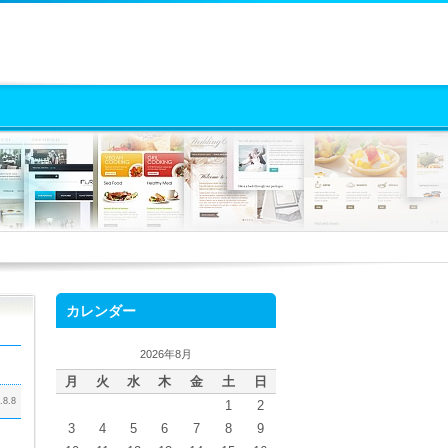
カレンダー
2026年8月
月
火
水
木
金
土
日
.8.8
1
2
3
4
5
6
7
8
9