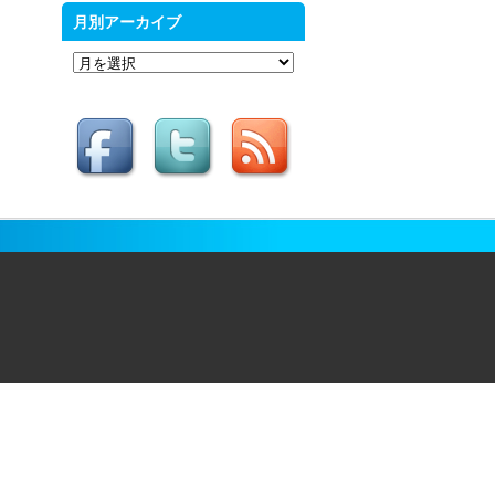
月別アーカイブ
月
別
ア
ー
カ
イ
ブ