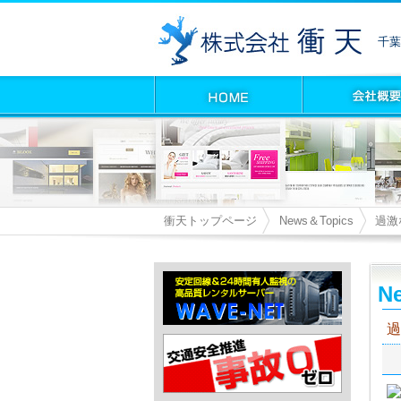
千葉
衝天トップページ
News＆Topics
過激
Ne
過