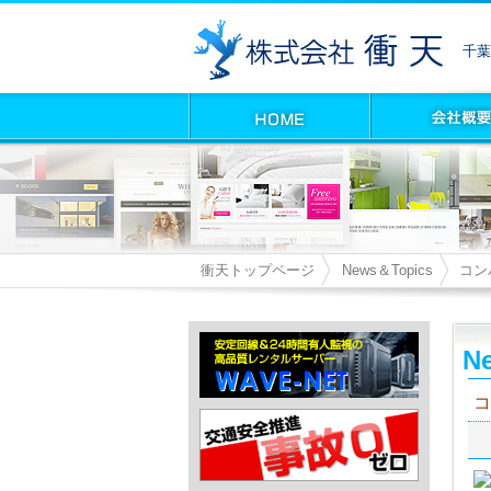
千葉
衝天トップページ
News＆Topics
コン
Ne
コ