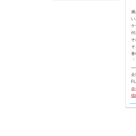
滅
い
ケ
付
そ
そ
巻
─
企
F
ホ
信