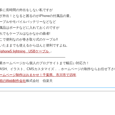
多に長時間の外出をしない私ですが
ざ外出！となると困るのがiPhoneの付属品の量。
ーブルやモバイルバッテリーなどなど
属品はポーチなどに入れておくのですが
れでもケーブルはなかなかの曲者!
こで便利なのが巻き取り式のケーブル!!
いたままでも使えるからほんと便利ですよね。
「
iphone5 lightning USBケーブル
」
─────────────────────────────
業ホームページから個人のブログサイトまで幅広い対応力！
LASH、イラスト、CMSカスタマイズ．．ホームページの制作ならお任せ下さ
ームページ制作はおまかせ！千葉県、市川市で15年
頼のWeb制作会社
株式会社 伯楽天