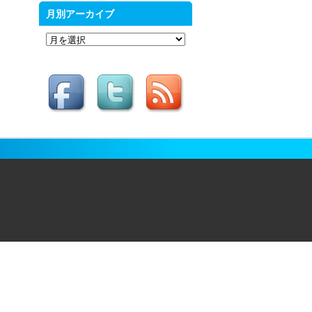
月別アーカイブ
月
別
ア
ー
カ
イ
ブ