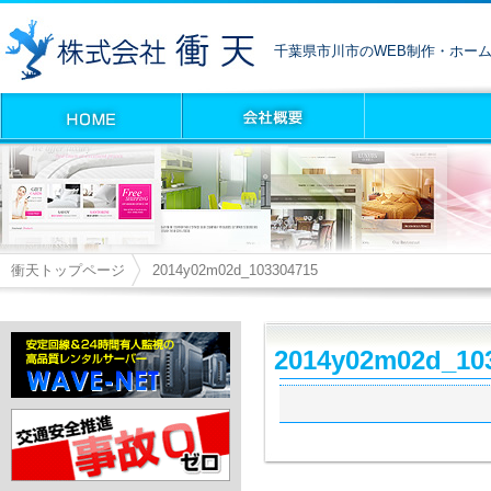
千葉県市川市のWEB制作・ホー
衝天トップページ
2014y02m02d_103304715
2014y02m02d_10