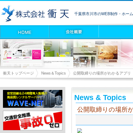
千葉県市川市のWEB制作・ホー
衝天トップページ
News＆Topics
公開取締りの場所がわかるアプリ
News & Topics
公開取締りの場所