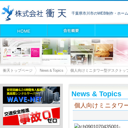
千葉県市川市のWEB制作・ホー
衝天トップページ
News＆Topics
個人向けミニタワー型デスクトッ
News & Topics
個人向けミニタワ