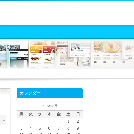
カレンダー
2026年8月
月
火
水
木
金
土
日
.2.4
1
2
3
4
5
6
7
8
9