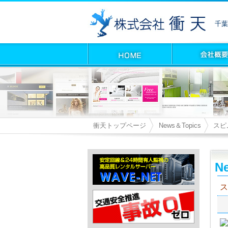
千葉
衝天トップページ
News＆Topics
スピ
Ne
ス