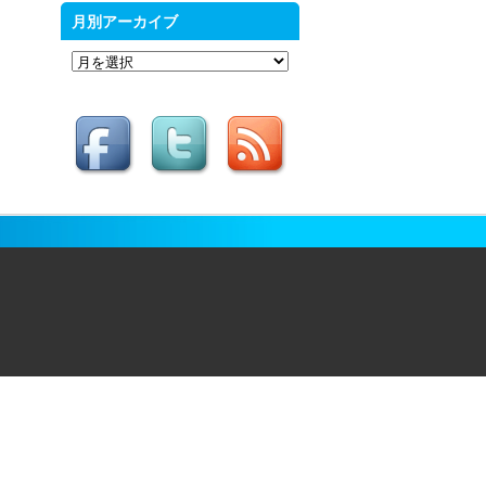
月別アーカイブ
月
別
ア
ー
カ
イ
ブ