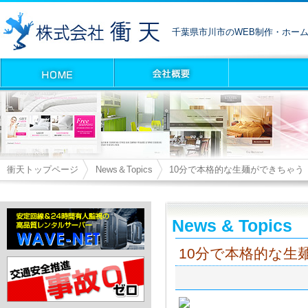
千葉県市川市のWEB制作・ホー
衝天トップページ
News＆Topics
10分で本格的な生麺ができちゃう
News & Topics
10分で本格的な生