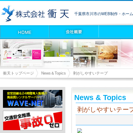
千葉県市川市のWEB制作・ホー
衝天トップページ
News＆Topics
剥がしやすいテープ
News & Topics
剥がしやすいテー