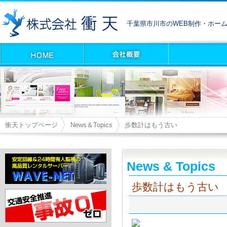
千葉県市川市のWEB制作・ホー
衝天トップページ
News＆Topics
歩数計はもう古い
News & Topics
歩数計はもう古い