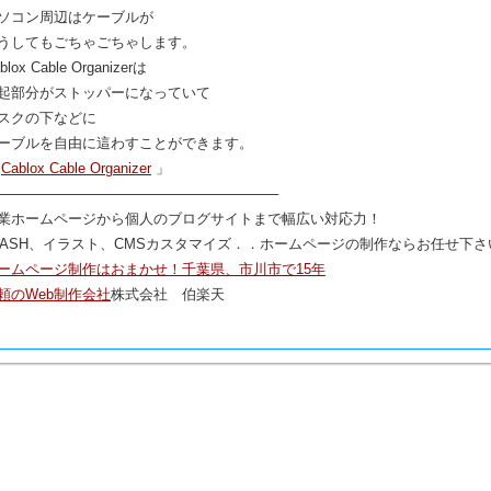
ソコン周辺はケーブルが
うしてもごちゃごちゃします。
blox Cable Organizerは
起部分がストッパーになっていて
スクの下などに
ーブルを自由に這わすことができます。
「
Cablox Cable Organizer
」
─────────────────────────────
業ホームページから個人のブログサイトまで幅広い対応力！
LASH、イラスト、CMSカスタマイズ．．ホームページの制作ならお任せ下さ
ームページ制作はおまかせ！千葉県、市川市で15年
頼のWeb制作会社
株式会社 伯楽天