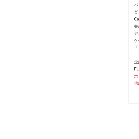
パ
ど
Ca
突
デ
ケ
─
企
F
ホ
信