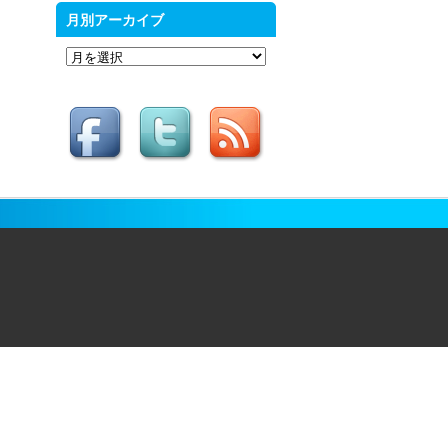
月別アーカイブ
月
別
ア
ー
カ
イ
ブ