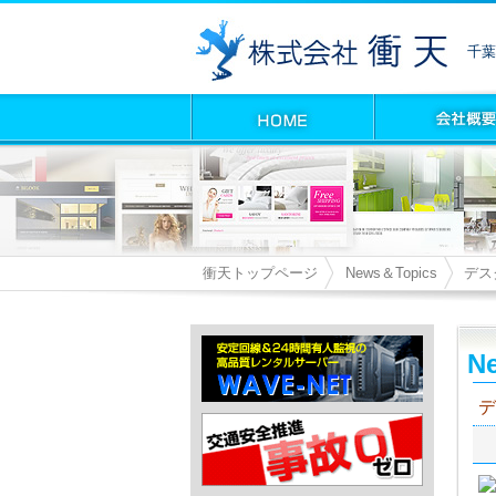
千葉
衝天トップページ
News＆Topics
デス
Ne
デ