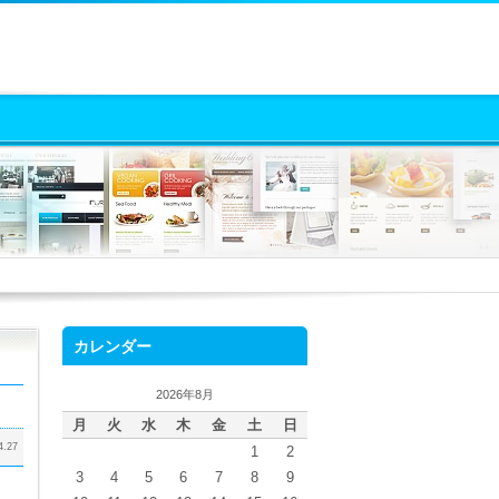
カレンダー
2026年8月
月
火
水
木
金
土
日
4.27
1
2
3
4
5
6
7
8
9