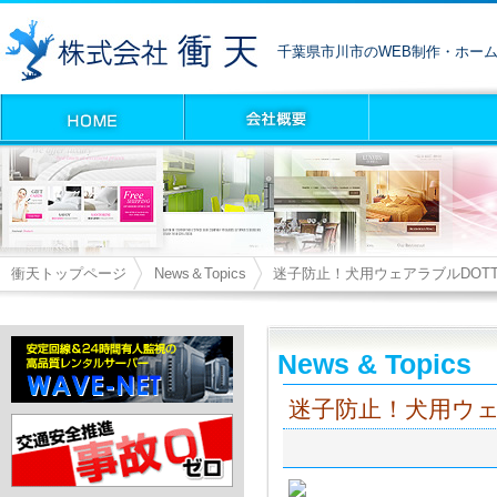
千葉県市川市のWEB制作・ホー
衝天トップページ
News＆Topics
迷子防止！犬用ウェアラブルDOT
News & Topics
迷子防止！犬用ウェ