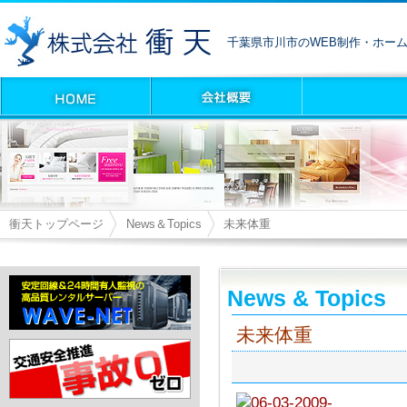
千葉県市川市のWEB制作・ホー
衝天トップページ
News＆Topics
未来体重
News & Topics
未来体重