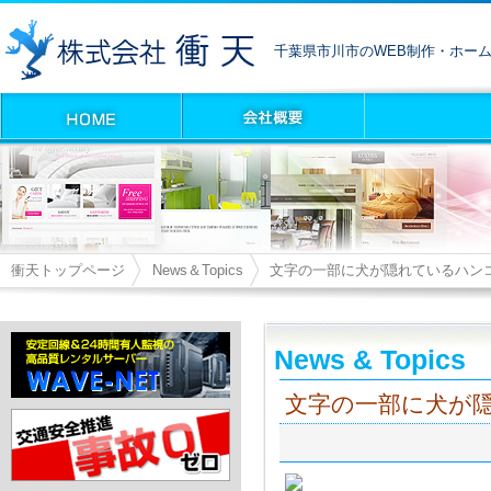
千葉県市川市のWEB制作・ホー
衝天トップページ
News＆Topics
文字の一部に犬が隠れているハン
News & Topics
文字の一部に犬が