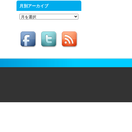
月別アーカイブ
月
別
ア
ー
カ
イ
ブ