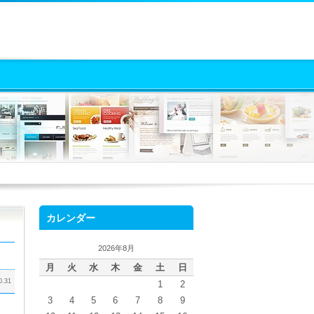
カレンダー
2026年8月
月
火
水
木
金
土
日
0.31
1
2
3
4
5
6
7
8
9