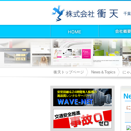
千葉
衝天トップページ
News＆Topics
にゃ
Ne
に