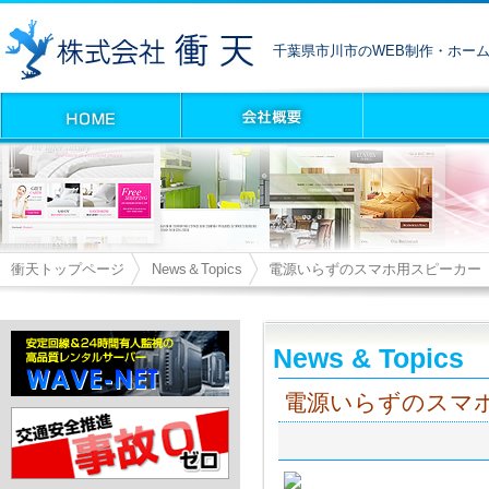
千葉県市川市のWEB制作・ホー
衝天トップページ
News＆Topics
電源いらずのスマホ用スピーカー
News & Topics
電源いらずのスマ