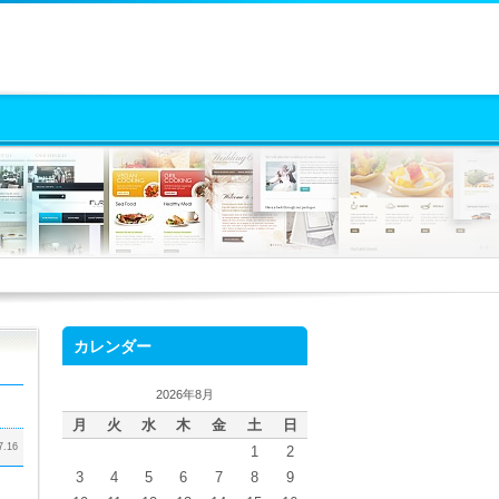
カレンダー
2026年8月
月
火
水
木
金
土
日
7.16
1
2
3
4
5
6
7
8
9