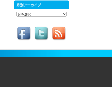
月別アーカイブ
月
別
ア
ー
カ
イ
ブ