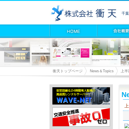
千葉
衝天トップページ
News＆Topics
上半
Ne
上