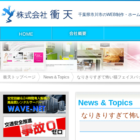
千葉県市川市のWEB制作・ホー
衝天トップページ
News＆Topics
なりきりすぎて怖い猫フェイスパ
News & Topics
なりきりすぎて怖