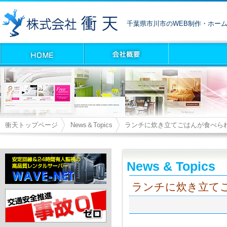
千葉県市川市のWEB制作・ホー
衝天トップページ
News＆Topics
ランチに炊き立てごはんが食べら
News & Topics
ランチに炊き立て