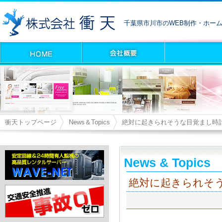
千葉県市川市のWEB制作・ホー
衝天トップページ
News＆Topics
絶対に起きられそうな目覚まし時
News & Topics
絶対に起きられそ