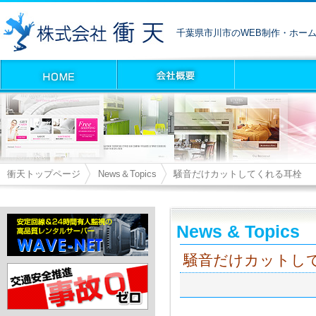
千葉県市川市のWEB制作・ホー
衝天トップページ
News＆Topics
騒音だけカットしてくれる耳栓
News & Topics
騒音だけカットし