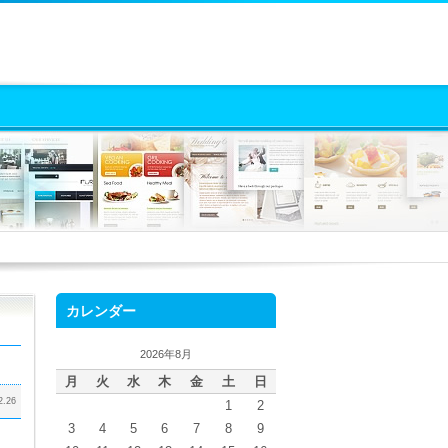
カレンダー
2026年8月
月
火
水
木
金
土
日
2.26
1
2
3
4
5
6
7
8
9