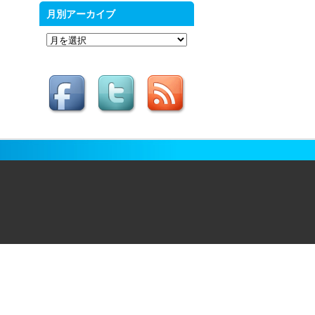
月別アーカイブ
月
別
ア
ー
カ
イ
ブ