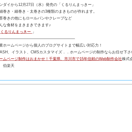
ンダイから12月27日（水）発売の「くるりんまっきー」
細巻き・細巻き・太巻きの3種類のまきものが作れます。
苔巻きの他にもロールパンやクレープなど
んな食材をまきまきできます♪
「
くるりんまっきー
」
─────────────────────────────
業ホームページから個人のブログサイトまで幅広い対応力！
LASH、イラスト、CMSカスタマイズ．．ホームページの制作ならお任せ下さ
ームページ制作はおまかせ！千葉県、市川市で15年信頼のWeb制作会社
株式
 伯楽天