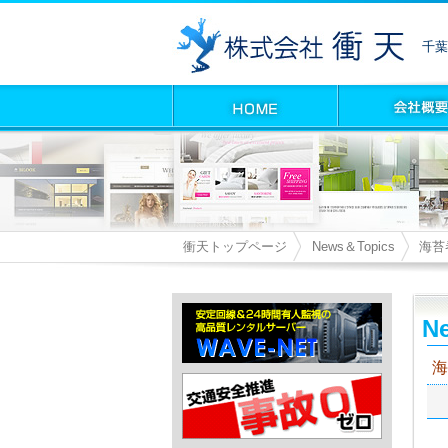
千葉
衝天トップページ
News＆Topics
海苔
Ne
海