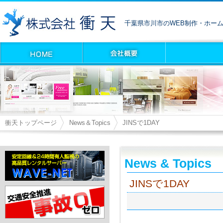
千葉県市川市のWEB制作・ホー
衝天トップページ
News＆Topics
JINSで1DAY
News & Topics
JINSで1DAY