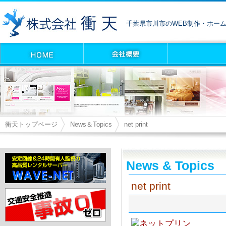
千葉県市川市のWEB制作・ホー
衝天トップページ
News＆Topics
net print
News & Topics
net print