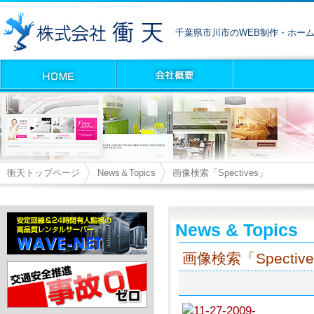
千葉県市川市のWEB制作・ホー
衝天トップページ
News＆Topics
画像検索「Spectives」
News & Topics
画像検索「Spectiv