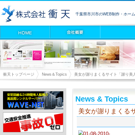
千葉県市川市のWEB制作・ホー
衝天トップページ
News＆Topics
美女が謝りまくるサイト「謝り美
News & Topics
美女が謝りまくる