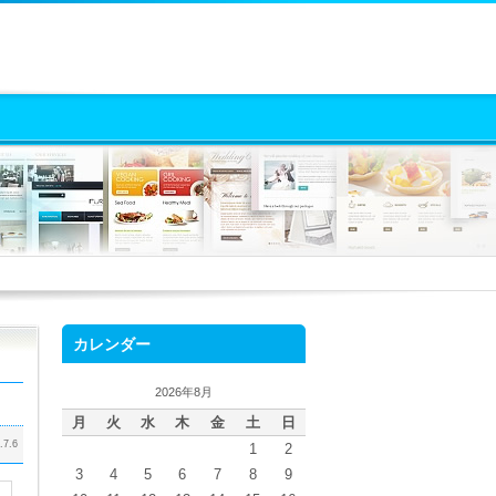
カレンダー
2026年8月
月
火
水
木
金
土
日
.7.6
1
2
3
4
5
6
7
8
9