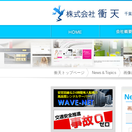
千葉
衝天トップページ
News＆Topics
画像
Ne
画