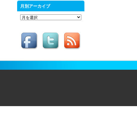
月別アーカイブ
月
別
ア
ー
カ
イ
ブ