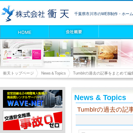
千葉県市川市のWEB制作・ホー
衝天トップページ
News＆Topics
Tumblrの過去の記事をまとめて編
News & Topics
Tumblrの過去の