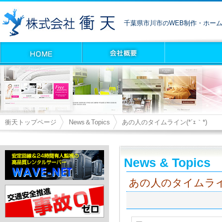
千葉県市川市のWEB制作・ホー
衝天トップページ
News＆Topics
あの人のタイムライン(*´ｪ｀*)
News & Topics
あの人のタイムライン(