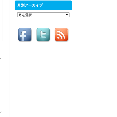
月別アーカイブ
月
別
ア
ー
カ
イ
ブ
し
い