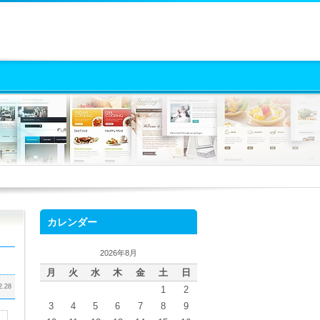
カレンダー
2026年8月
月
火
水
木
金
土
日
2.28
1
2
3
4
5
6
7
8
9