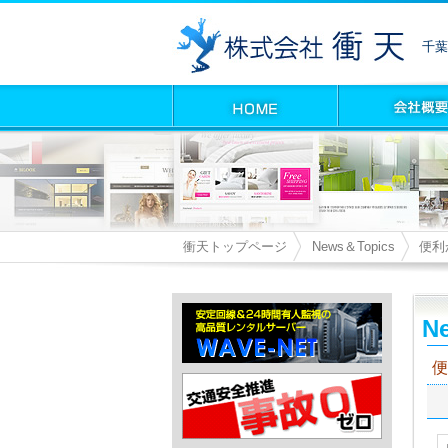
千葉
衝天トップページ
News＆Topics
便利か
Ne
便