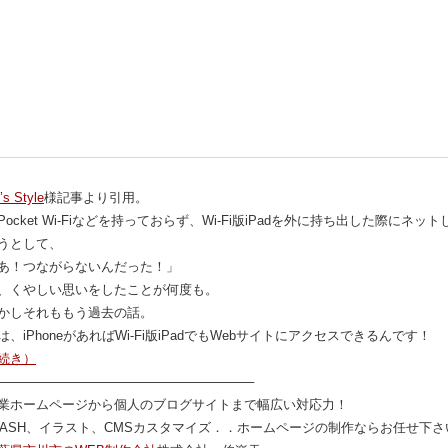
’s Style
様記事より引用。
Pocket Wi-Fiなどを持っておらず、Wi-Fi版iPadを外に持ち出した際にネット
うとして、
あ！つながらないんだった！」
、くやしい思いをしたことが何度も。
かしそれももう過去の話。
は、iPhoneがあればWi-Fi版iPadでもWebサイトにアクセスできるんです！
続き）
─────────────────────────────
業ホームページから個人のブログサイトまで幅広い対応力！
LASH、イラスト、CMSカスタマイズ．．ホームページの制作ならお任せ下さ