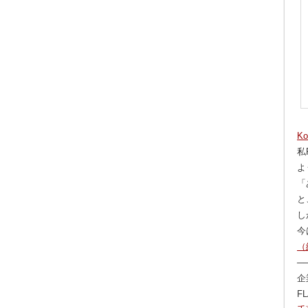
Ko
私
よ
「
と
し
今
（
─
企
F