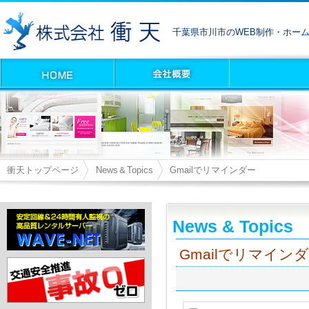
千葉県市川市のWEB制作・ホー
衝天トップページ
News＆Topics
Gmailでリマインダー
News & Topics
Gmailでリマイン