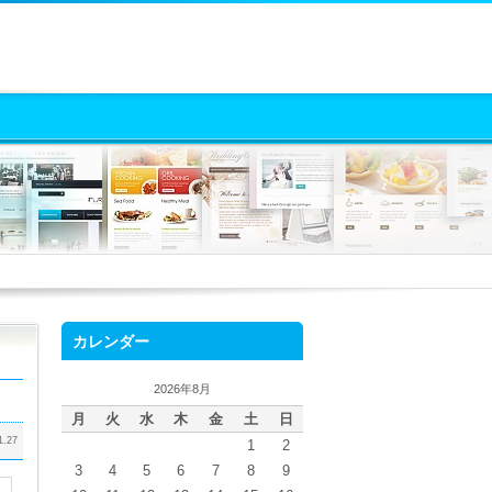
カレンダー
2026年8月
月
火
水
木
金
土
日
1.27
1
2
3
4
5
6
7
8
9