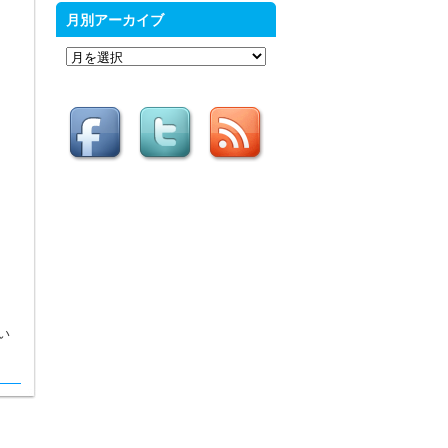
月別アーカイブ
月
別
ア
ー
カ
イ
ブ
い