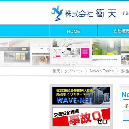
千葉
衝天トップページ
News＆Topics
多機
Ne
多