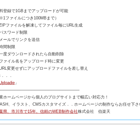
料登録で1GBまでアップロードが可能
※1ファイルにつき100MBまで）
ZIPファイルを解凍してファイル毎にURL生成
パスワード制限
メールでリンクを送信
時間制限
一度ダウンロードされたら自動削除
ファイル名をアップロード時に変更
URL変更せずにアップロードファイルを差し替え
tc．．．
Uploadie
」
─────────────────────────────
業ホームページから個人のブログサイトまで幅広い対応力！
LASH、イラスト、CMSカスタマイズ．．ホームページの制作ならお任せ下さ
葉県、市川市で15年。信頼のWEB制作会社
株式会社 伯楽天