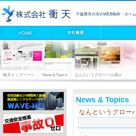
千葉県市川市のWEB制作・ホー
衝天トップページ
News＆Topics
なんというグローバル感ｗ
News & Topics
なんというグロー