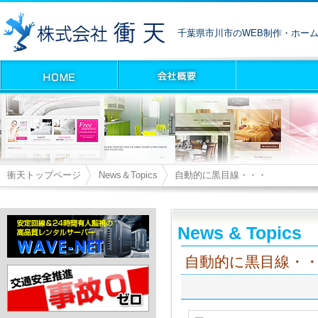
千葉県市川市のWEB制作・ホー
衝天トップページ
News＆Topics
自動的に黒目線・・・
News & Topics
自動的に黒目線・